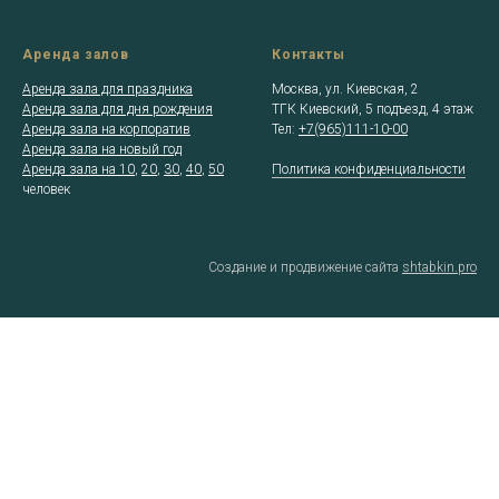
Аренда залов
Контакты
Аренда зала для праздника
Москва, ул. Киевская, 2
Аренда зала для дня рождения
ТГК Киевский, 5 подъезд, 4 этаж
Аренда зала на корпоратив
Тел:
+7(965)111-10-00
Аренда зала на новый год
Аренда зала на 10
,
20
,
30
,
40
,
50
Политика конфиденциальности
человек
Создание и продвижение сайта
shtabkin.pro