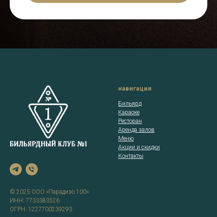
навигация
Бильярд
Караоке
Ресторан
Аренда залов
Меню
Акции и скидки
Контакты
© 2025 ООО «Парадизо 100»
ИНН: 7733383526
ОГРН: 1227700239293