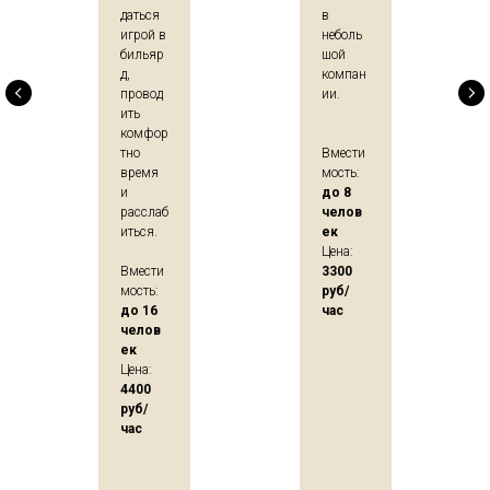
даться
в
игрой в
неболь
бильяр
шой
д,
компан
провод
ии.
ить
комфор
тно
Вмести
время
мость:
и
до 8
расслаб
челов
иться.
ек
Цена:
Вмести
3300
мость:
руб/
до 16
час
челов
ек
Цена:
4400
руб/
час