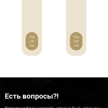
Под
Под
роб
роб
нее
нее
Есть вопросы?!