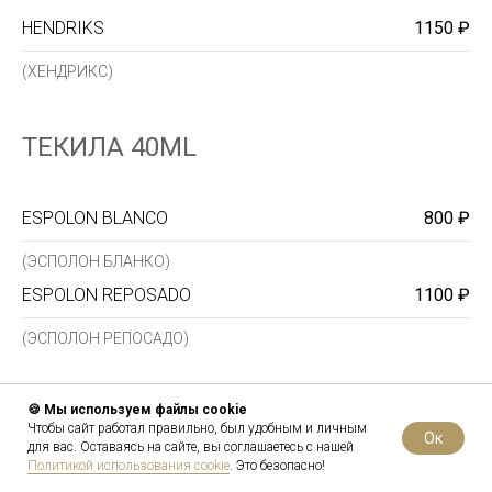
HENDRIKS
1150 ₽
(ХЕНДРИКС)
ТЕКИЛА 40ML
ESPOLON BLANCO
800 ₽
(ЭСПОЛОН БЛАНКО)
ESPOLON REPOSADO
1100 ₽
(ЭСПОЛОН РЕПОСАДО)
PATRON SILVER 100% AGAVA
1350 ₽
🍪 Мы используем файлы cookie
Чтобы сайт работал правильно, был удобным и личным
(ПАТРОН СИЛЬВЕР)
Oк
для вас. Оставаясь на сайте, вы соглашаетесь с нашей
Политикой использования cookie
. Это безопасно!
DON JULIO ANEJO
1450 ₽