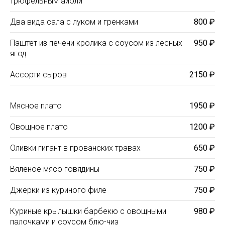
трюфельным айоли
Два вида сала с луком и гренками
800 ₽
Паштет из печени кролика с соусом из лесных
950 ₽
ягод
Ассорти сыров
2150 ₽
Мясное плато
1950 ₽
Овощное плато
1200 ₽
Оливки гигант в прованских травах
650 ₽
Вяленое мясо говядины
750 ₽
Джерки из куриного филе
750 ₽
Куриные крылышки барбекю с овощными
980 ₽
палочками и соусом блю-чиз