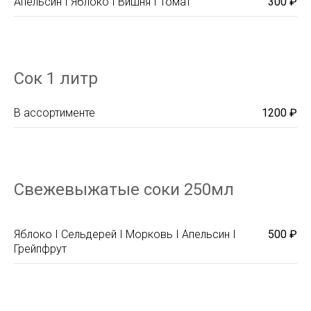
Апельсин I Яблоко I Вишня I Томат
300 ₽
Сок 1 литр
В ассортименте
1200 ₽
Свежевыжатые соки 250мл
Яблоко I Сельдерей I Морковь I Апельсин I
500 ₽
Грейпфрут