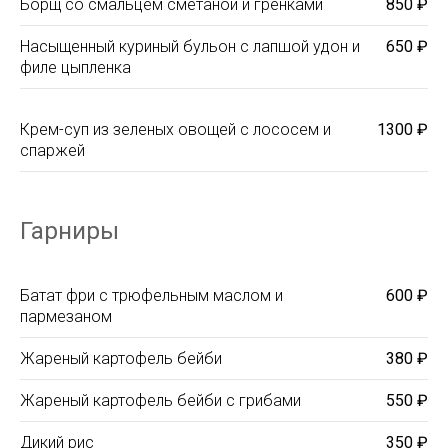
Борщ со смальцем сметаной и гренками
850 ₽
Насыщенный куриный бульон с лапшой удон и
650 ₽
филе цыпленка
Крем-суп из зеленых овощей с лососем и
1300 ₽
спаржей
Гарниры
Батат фри с трюфельным маслом и
600 ₽
пармезаном
Жареный картофель бейби
380 ₽
Жареный картофель бейби с грибами
550 ₽
Дикий рис
350 ₽